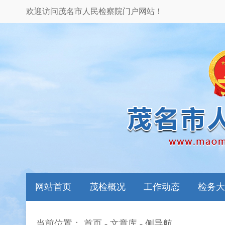
欢迎访问茂名市人民检察院门户网站！
网站首页
茂检概况
工作动态
检务大
当前位置：
首页
-
文章库
-
侧导航
本院领导
图片新闻
检务指