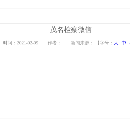
察
教育培训
专题调研
茂名检察微信
公开
检务监督
以案说法
时间：2021-02-09 作者： 新闻来源： 【字号：
大
|
中
|
告
讼
布会