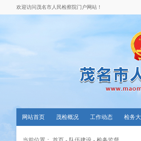
欢迎访问茂名市人民检察院门户网站！
网站首页
茂检概况
工作动态
检务大
当前位置：
首页
-
队伍建设
-
检务监督
本院领导
图片新闻
检务指