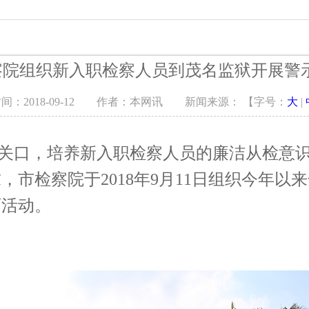
察
教育培训
专题调研
察院组织新入职检察人员到茂名监狱开展警
公开
检务监督
以案说法
间：2018-09-12 作者：本网讯 新闻来源： 【字号：
大
|
告
讼
关口，培养新入职检察人员的廉洁从检意识
市检察院于2018年9月11日组织今年以
布会
育活动。