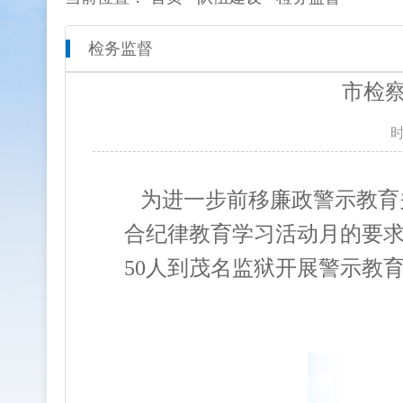
检务监督
本院概况
全市检察工作动态
网上检
市检
人员信息
通知公告
预决算
时
机构设置
媒体播报
工作报
联系方式
公益诉
为进一步前移廉政警示教育
合纪律教育学习活动月的要求，
新闻发
50人到茂名监狱开展警示教