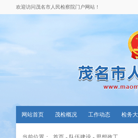
欢迎访问茂名市人民检察院门户网站！
网站首页
茂检概况
工作动态
检务大
当前位置：
首页
-
队伍建设
-
思想政工
本院领导
图片新闻
检务指