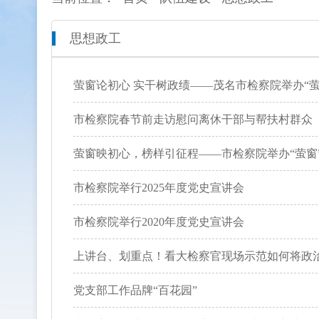
思想政工
本院概况
全市检察工作动态
网上检
人员信息
通知公告
预决算
萤窗论初心 实干树政绩——茂名市检察院举办“
机构设置
媒体播报
工作报
市检察院春节前走访慰问离休干部与帮扶村群众
联系方式
公益诉
萤窗映初心，榜样引征程——市检察院举办“萤窗
市检察院举行2025年度党史宣讲会
新闻发
市检察院举行2020年度党史宣讲会
上讲台、划重点！看大检察官现场示范如何将政
党支部工作品牌“百花园”