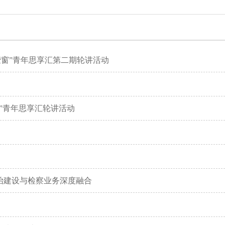
察
教育培训
专题调研
公开
检务监督
以案说法
萤窗”青年思享汇第二期轮讲活动
告
讼
”青年思享汇轮讲活动
布会
治建设与检察业务深度融合