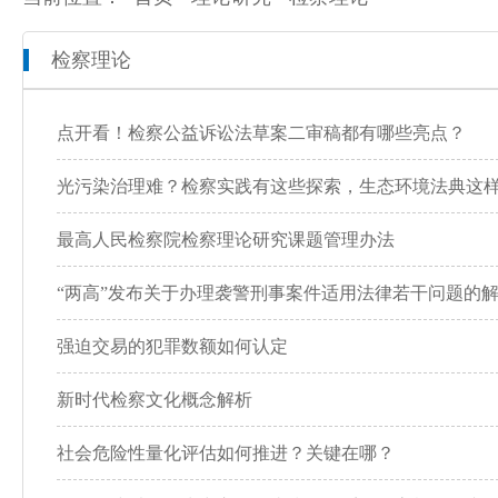
检察理论
本院概况
全市检察工作动态
网上检察
人员信息
通知公告
预决算公开
点开看！检察公益诉讼法草案二审稿都有哪些亮点？
机构设置
媒体播报
工作报告
光污染治理难？检察实践有这些探索，生态环境法典这
联系方式
公益诉讼
最高人民检察院检察理论研究课题管理办法
“两高”发布关于办理袭警刑事案件适用法律若干问题的
新闻发布会
强迫交易的犯罪数额如何认定
新时代检察文化概念解析
社会危险性量化评估如何推进？关键在哪？