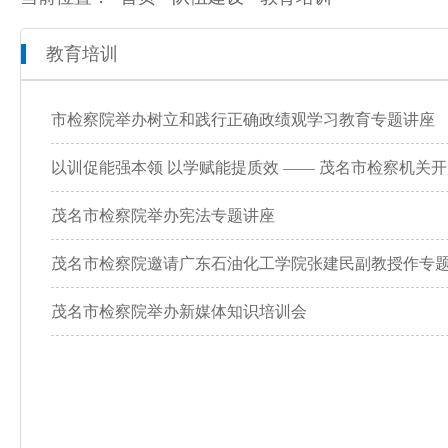
教育培训
本院概况
全市检察工作动态
网上检察
人员信息
通知公告
预决算公开
市检察院举办树立和践行正确政绩观学习教育专题讲座
机构设置
媒体播报
工作报告
以训促能强本领 以学赋能提质效 —— 茂名市检察机关开展
联系方式
公益诉讼
茂名市检察院举办宪法专题讲座
茂名市检察院邀请广东石油化工学院张建民副教授作专
新闻发布会
茂名市检察院举办新媒体知识培训会