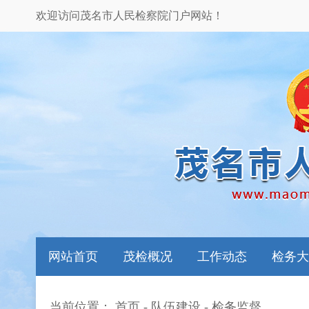
欢迎访问茂名市人民检察院门户网站！
网站首页
茂检概况
工作动态
检务大
当前位置：
首页
-
队伍建设
-
检务监督
本院领导
图片新闻
检务指