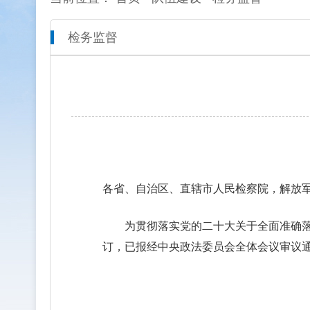
检务监督
本院概况
全市检察工作动态
网上检
人员信息
通知公告
预决算
机构设置
媒体播报
工作报
联系方式
公益诉
新闻发
各省、自治区、直辖市人民检察院，解放
为贯彻落实党的二十大关于全面准确落
订，已报经中央政法委员会全体会议审议