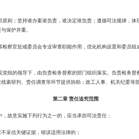
干部原则；坚持谁办案谁负责，谁决定谁负责；遵循司法规律，体
责与保护并重。
发挥检察官惩戒委员会专业审查职能作用，优化机构设置和委员组
察院党组的领导下，由负责检务督察的部门组织落实。负责检务督
在线索研判、责任调查等环节提供协助；政工人事、机关纪委等
第二章 责任追究范围
中，故意实施下列行为之一的，应当承担司法责任：
者不采信关键证据，错误适用法律的；