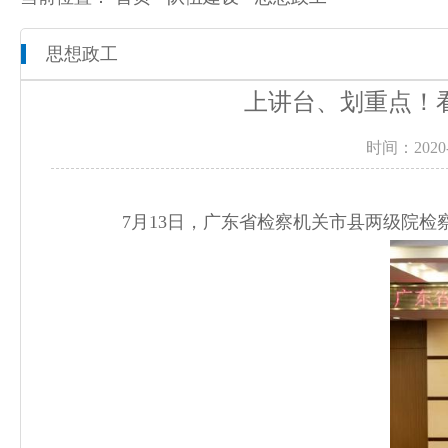
思想政工
本院概况
全市检察工作动态
网上检察
上讲台、划重点！
人员信息
通知公告
预决算公开
时间：20
机构设置
媒体播报
工作报告
联系方式
公益诉讼
7月13日，广东省检察机关市县两级院检
新闻发布会