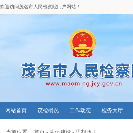
欢迎访问茂名市人民检察院门户网站！
网站首页
茂检概况
工作动态
检务大厅
当前位置：
首页
-
队伍建设
-
思想政工
本院领导
图片新闻
检务指南