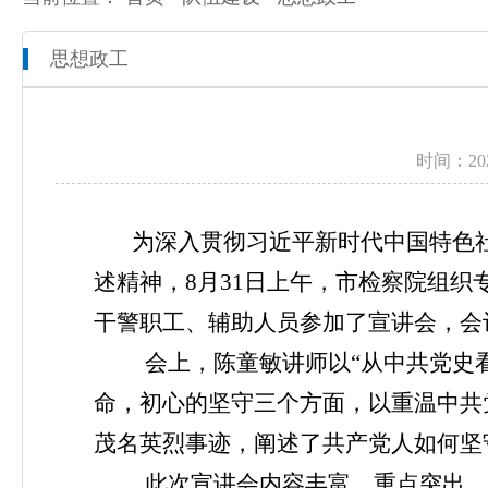
思想政工
本院概况
全市检察工作动态
网上检察
人员信息
通知公告
预决算公开
时间：2
机构设置
媒体播报
工作报告
联系方式
公益诉讼
为深入贯彻习近平新时代中国特色
述精神，
8月31日上午，市检察院组
新闻发布会
干警职工、辅助人员参加了宣讲会，会
会
上，陈童敏讲师以
“从中共党史
命，初心的坚守三个方面，以重温中共
茂名英烈事迹，阐述了共产党人如何坚
此次宣讲会内容丰富，重点突出，