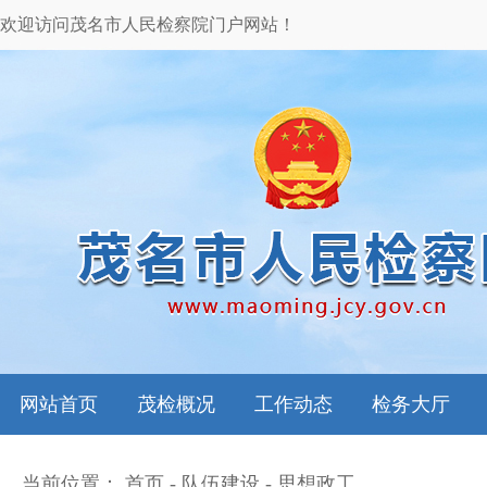
欢迎访问茂名市人民检察院门户网站！
网站首页
茂检概况
工作动态
检务大厅
当前位置：
首页
-
队伍建设
-
思想政工
本院领导
图片新闻
检务指南