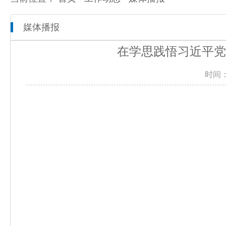
媒体播报
本院概况
全市检察工作动态
网上检察
在学思践悟习近平党
人员信息
通知公告
预决算公开
时间：
机构设置
媒体播报
工作报告
联系方式
公益诉讼
新闻发布会