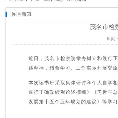
图片新闻
本院概况
全市检察工作动态
网上检察
茂名市检
人员信息
通知公告
预决算公开
时间：
机构设置
媒体播报
工作报告
联系方式
公益诉讼
近日，茂名市检察院举办树立和践行
述精神，结合学习、工作实际开展交
新闻发布会
本次读书班采取集体研讨和个人自学
践行正确政绩观论述摘编》《习近平
发展第十五个五年规划的建议》等学