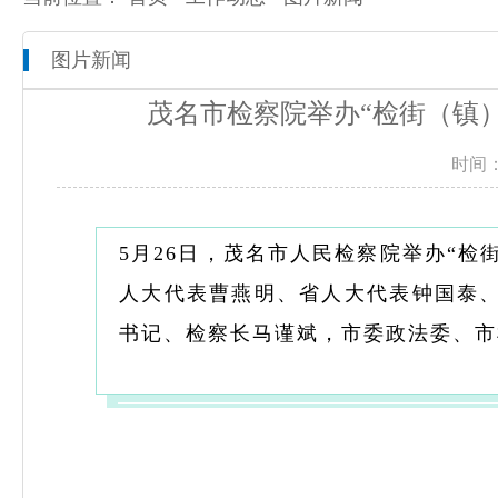
图片新闻
本院概况
全市检察工作动态
网上检察
茂名市检察院举办“检街（镇）
人员信息
通知公告
预决算公开
时间：
机构设置
媒体播报
工作报告
联系方式
公益诉讼
5月26日，茂名市人民检察院举办“检
人大代表曹燕明、省人大代表钟国泰
新闻发布会
书记、检察长马谨斌，市委政法委、市