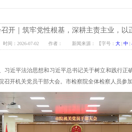
察
教育培训
专题调研
会召开｜筑牢党性根基，深耕主责主业，以
公开
检务监督
以案说法
时间：2026-07-02 作者： 新闻来源： 【字号：
大
|
中
|
告
讼
、习近平法治思想和习近平总书记关于树立和践行正
布会
察院召开机关党员干部大会。市检察院全体检察人员参