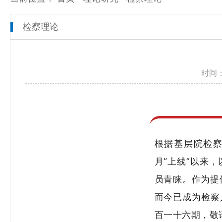
检察理论
本院概况
全市检察工作动态
网上检察
人员信息
通知公告
预决算公开
时间：
机构设置
媒体播报
工作报告
联系方式
公益诉讼
新闻发布会
根据基层院检察
月“上线”以来
员青睐。作为提
而今已成为检察
百一十六期，敬