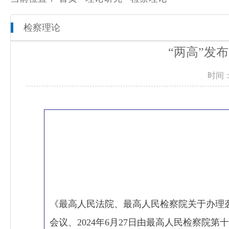
检察理论
本院概况
全市检察工作动态
网上检察
“两高”发
人员信息
通知公告
预决算公开
时间：
机构设置
媒体播报
工作报告
联系方式
公益诉讼
新闻发布会
《最高人民法院、最高人民检察院关于办理袭警
会议、2024年6月27日由最高人民检察院第