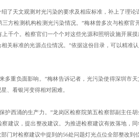
介绍了天文观测对光污染的要求及相应标准，补上了理论
第三方检测机构检测光污染情况。”梅林曾多次与检察官
有上千个。检察官们一个个对这些光源和照明设施开展摸
合相关标准的光源点位情况。”依据这份目录，可以精准
带来多重负面影响。”梅林告诉记者，光污染使得深圳市
观星、看银河变得相对困难。
保护西涌的生产力。”龙岗区检察院第五检察部副主任胡金
检察建议，提出整改建议。为推进检察建议有效落地，同
部门对检察建议中提到的56处问题灯光点位全部整改到