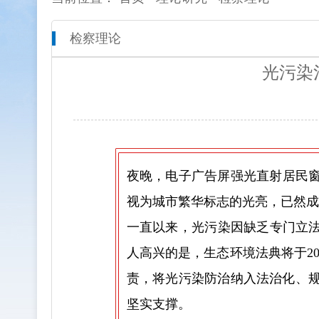
检察理论
本院概况
全市检察工作动态
网上检
光污染
人员信息
通知公告
预决算
机构设置
媒体播报
工作报
联系方式
公益诉
夜晚，电子广告屏强光直射居民
新闻发
视为城市繁华标志的光亮，已然成
一直以来，光污染因缺乏专门立法
人高兴的是，生态环境法典将于20
责，将光污染防治纳入法治化、
坚实支撑。