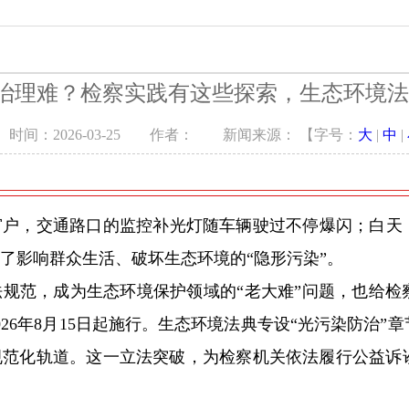
察
教育培训
专题调研
治理难？检察实践有这些探索，生态环境法
公开
检务监督
以案说法
时间：2026-03-25 作者： 新闻来源： 【字号：
大
|
中
|
告
讼
窗户，交通路口的监控补光灯随车辆驶过不停爆闪；白天
布会
了影响群众生活、破坏生态环境的“隐形污染”。
规范，成为生态环境保护领域的“老大难”问题，也给检
26年8月15日起施行。生态环境法典专设“光污染防治
规范化轨道。这一立法突破，为检察机关依法履行公益诉