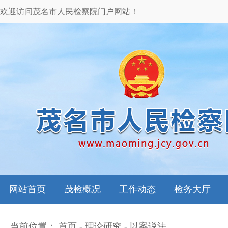
欢迎访问茂名市人民检察院门户网站！
网站首页
茂检概况
工作动态
检务大厅
当前位置：
首页
-
理论研究
-
以案说法
本院领导
图片新闻
检务指南