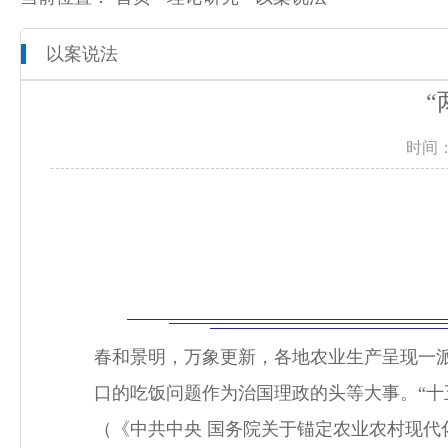
以案说法
本院概况
全市检察工作动态
网上检察
“
人员信息
通知公告
预决算公开
时间：
机构设置
媒体播报
工作报告
联系方式
公益诉讼
新闻发布会
春和景明，万象更新，各地农业生产呈现一
口的吃饭问题作为治国理政的头等大事。
“
（《中共中央 国务院关于锚定农业农村现代