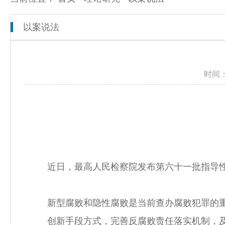
以案说法
本院概况
全市检察工作动态
网上检察
人员信息
通知公告
预决算公开
时间：
机构设置
媒体播报
工作报告
联系方式
公益诉讼
新闻发布会
近日，最高人民检察院发布第六十一批指导
新型腐败和隐性腐败是当前查办腐败犯罪的
创新手段方式，完善反腐败责任落实机制，