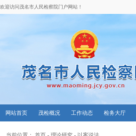
欢迎访问茂名市人民检察院门户网站！
网站首页
茂检概况
工作动态
检务大厅
当前位置：
首页
-
理论研究
-
以案说法
本院领导
图片新闻
检务指南